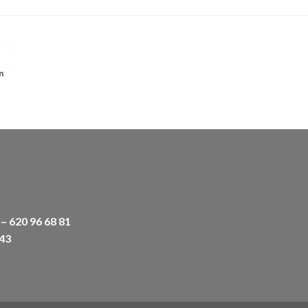
620 96 68 81
43