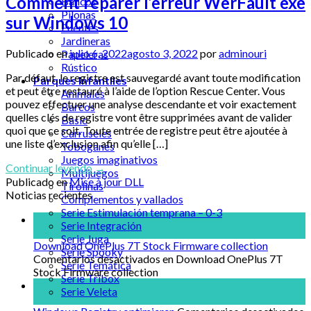
Comment réparer l’erreur WerFault exe
Bancos
Pilonas
sur Windows 10
Fuentes
Jardineras
Publicado en
julio 6, 2022
agosto 3, 2022
por
adminouri
Papeleras
Rústico
Par défaut, le registre est sauvegardé avant toute modification
Parques Infantiles
et peut être restauré à l’aide de l’option Rescue Center. Vous
Animales
pouvez effectuer une analyse descendante et voir exactement
Barcos
quelles clés de registre vont être supprimées avant de valider
Basic
quoi que ce soit. Toute entrée de registre peut être ajoutée à
Carruseles
une liste d’exclusion afin qu’elle […]
Toboganes
Juegos imaginativos
Continuar leyendo
→
Multijuegos
Publicado en
Mise à jour DLL
Tirolinas
Noticias recientes
Complementos y vallados
Serie Estimulación temprana – 0-3
12
Serie Integración
Abr
Serie Juga
Download OnePlus 7T Stock Firmware collection
Serie Spooky
Comentarios desactivados
en Download OnePlus 7T
Serie Temática
Stock Firmware collection
Serie Tribox
29
Serie Veleta
Dic