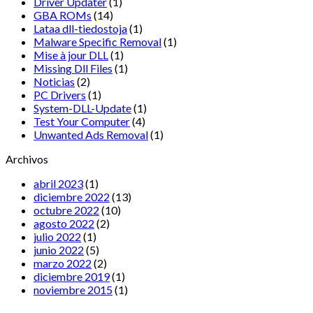
Driver Updater
(1)
GBA ROMs
(14)
Lataa dll-tiedostoja
(1)
Malware Specific Removal
(1)
Mise à jour DLL
(1)
Missing Dll Files
(1)
Noticias
(2)
PC Drivers
(1)
System-DLL-Update
(1)
Test Your Computer
(4)
Unwanted Ads Removal
(1)
Archivos
abril 2023
(1)
diciembre 2022
(13)
octubre 2022
(10)
agosto 2022
(2)
julio 2022
(1)
junio 2022
(5)
marzo 2022
(2)
diciembre 2019
(1)
noviembre 2015
(1)