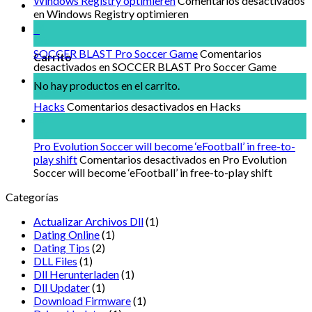
Windows Registry optimieren
Comentarios desactivados
en Windows Registry optimieren
14
0
Dic
SOCCER BLAST Pro Soccer Game
Comentarios
Carrito
desactivados
en SOCCER BLAST Pro Soccer Game
14
No hay productos en el carrito.
Dic
Hacks
Comentarios desactivados
en Hacks
14
Dic
Pro Evolution Soccer will become ‘eFootball’ in free-to-
play shift
Comentarios desactivados
en Pro Evolution
Soccer will become ‘eFootball’ in free-to-play shift
Categorías
Actualizar Archivos Dll
(1)
Dating Online
(1)
Dating Tips
(2)
DLL Files
(1)
Dll Herunterladen
(1)
Dll Updater
(1)
Download Firmware
(1)